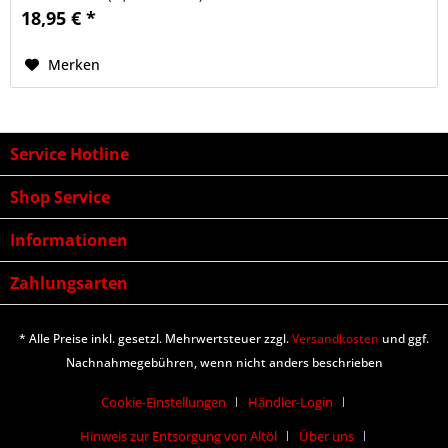
18,95 € *
Merken
Service Hotline
Shop Service
Informationen
Zahlungsarten
* Alle Preise inkl. gesetzl. Mehrwertsteuer zzgl.
Versandkosten
und ggf.
Nachnahmegebühren, wenn nicht anders beschrieben
Cookie-Einstellungen
Händler-Login
Hinweis zur Entsorgung von Altöl
Über uns